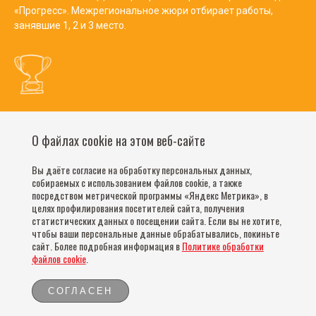
«Прогресс». Межрегиональное жюри отбирает работы,
занявшие 1, 2 и 3 место.
О файлах cookie на этом веб-сайте
Часто задаваемые вопросы
Обратная связь
Вы даёте согласие на обработку персональных данных,
Конфиденциальность
собираемых с использованием файлов cookie, а также
посредством метрической программы «Яндекс Метрика», в
Реестр контрагентов
целях профилирования посетителей сайта, получения
статистических данных о посещении сайта. Если вы не хотите,
Линия заботы:
чтобы ваши персональные данные обрабатывались, покиньте
8 800 200 8 900
сайт. Более подробная информация в
Политике обработки
файлов cookie
.
©Компания Nestlé, 2026 г. Все права защищены.
СОГЛАСЕН
®Владелец товарных знаков: Société des Produits Nestlé S.A. (Швейцария)